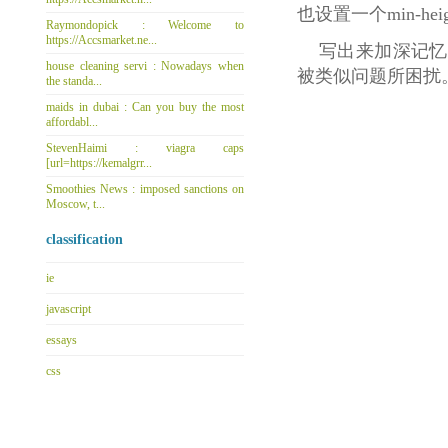
也设置一个min-h
Raymondopick : Welcome to
https://Accsmarket.ne...
写出来加深记忆,
house cleaning servi : Nowadays when
被类似问题所困扰
the standa...
maids in dubai : Can you buy the most
affordabl...
StevenHaimi : viagra caps
[url=https://kemalgrr...
Smoothies News : imposed sanctions on
Moscow, t...
classification
ie
javascript
essays
css