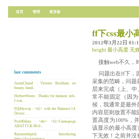
首页
管理
留言板
face's blog
ff下css最
it up!!!
2012年3月22日 01:1
height
最小高度
无
接触web不久，
last comments
问题出在ff下，因
采集的范畴，问题
JustinChund : Victoria Beckham on
beauty, famil...
层来完成（上、中
常不能固定（因为
HerbertWoors : Thanks for fantastic info.
I was...
候，我通常是最外
EQiblywep : <h2> with the Balanset-1A
内容层则放置不能
Device ...
置高度为100%
Prof40dum : <div> <h1>Сковорода
ABAT ГСК-90-0...
该显示的最小高度）
Raymondopick : Introducing
下无效！之前并没
https://Accsmarket.n...